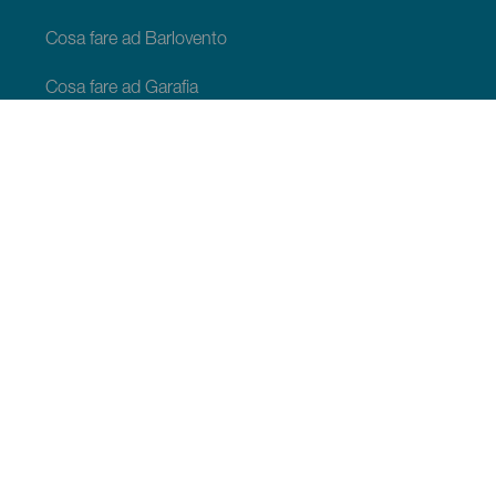
Cosa fare ad Barlovento
Cosa fare ad Garafia
Cosa fare ad Los Llanos de Aridane
Cosa fare ad Puntagorda
Cosa fare ad San Andrés y Sauces
Cosa fare ad Tijarafe
Cosa fare ad Villa de Mazo
COSA VEDERE E COSA FARE