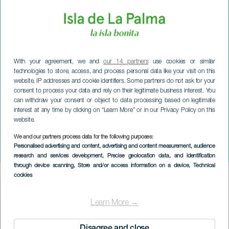
With your agreement, we and
our 14 partners
use cookies or similar
technologies to store, access, and process personal data like your visit on this
website, IP addresses and cookie identifiers. Some partners do not ask for your
consent to process your data and rely on their legitimate business interest. You
can withdraw your consent or object to data processing based on legitimate
interest at any time by clicking on “Learn More” or in our Privacy Policy on this
website.
We and our partners process data for the following purposes:
LA PALMA
Personalised advertising and content, advertising and content measurement, audience
Il bolero diventa flamenco
research and services development
, Precise geolocation data, and identification
through device scanning
, Store and/or access information on a device
, Technical
cookies
Imagen
Listado
Learn More →