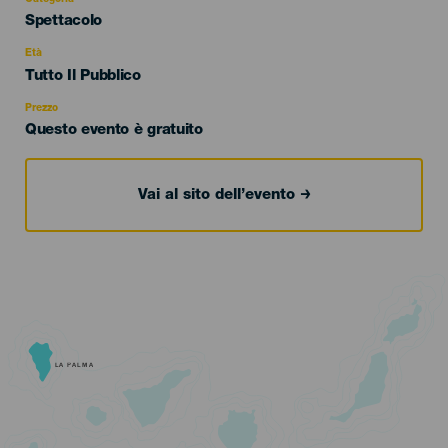
Categoría
Spettacolo
del
evento
Età
Edad
Tutto Il Pubblico
Recomendada
Prezzo
Questo evento è gratuito
Vai al sito dell’evento
LA PALMA