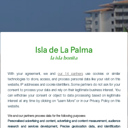
With your agreement, we and
our 14 partners
use cookies or similar
technologies to store, access, and process personal data like your visit on this
website, IP addresses and cookie identifiers. Some partners do not ask for your
consent to process your data and rely on their legitimate business interest. You
can withdraw your consent or object to data processing based on legitimate
interest at any time by clicking on “Learn More” or in our Privacy Policy on this
website.
We and our partners process data for the following purposes:
Personalised advertising and content, advertising and content measurement, audience
research and services development
, Precise geolocation data, and identification