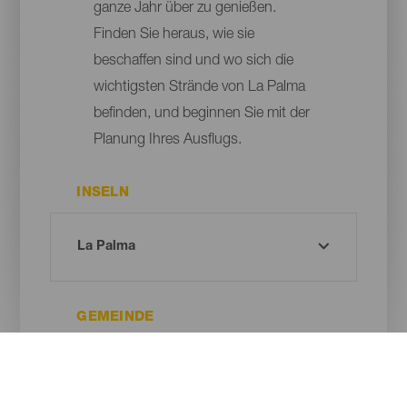
ganze Jahr über zu genießen.
Finden Sie heraus, wie sie
beschaffen sind und wo sich die
wichtigsten Strände von La Palma
befinden, und beginnen Sie mit der
Planung Ihres Ausflugs.
INSELN
GEMEINDE