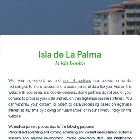
With your agreement, we and
our 14 partners
use cookies or similar
technologies to store, access, and process personal data like your visit on this
website, IP addresses and cookie identifiers. Some partners do not ask for your
consent to process your data and rely on their legitimate business interest. You
can withdraw your consent or object to data processing based on legitimate
interest at any time by clicking on “Learn More” or in our Privacy Policy on this
website.
We and our partners process data for the following purposes:
Personalised advertising and content, advertising and content measurement, audience
research and services development
, Precise geolocation data, and identification