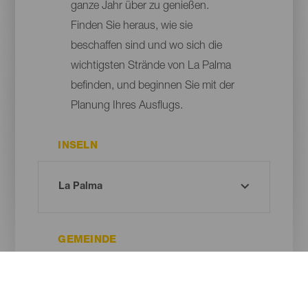
ganze Jahr über zu genießen.
Finden Sie heraus, wie sie
beschaffen sind und wo sich die
wichtigsten Strände von La Palma
befinden, und beginnen Sie mit der
Planung Ihres Ausflugs.
INSELN
GEMEINDE