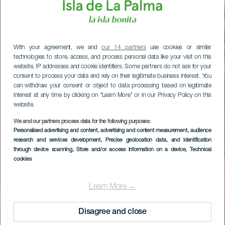
With your agreement, we and
our 14 partners
use cookies or similar
technologies to store, access, and process personal data like your visit on this
website, IP addresses and cookie identifiers. Some partners do not ask for your
consent to process your data and rely on their legitimate business interest. You
can withdraw your consent or object to data processing based on legitimate
interest at any time by clicking on “Learn More” or in our Privacy Policy on this
website.
We and our partners process data for the following purposes:
Personalised advertising and content, advertising and content measurement, audience
research and services development
, Precise geolocation data, and identification
through device scanning
, Store and/or access information on a device
, Technical
cookies
Learn More →
Disagree and close