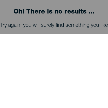
Oh! There is no results ...
Try again, you will surely find something you like
TING, MAN BØR SE OG FORETAGE SIG
Observatorier på La Palma
Stier på La Palma
Strande på La Palma