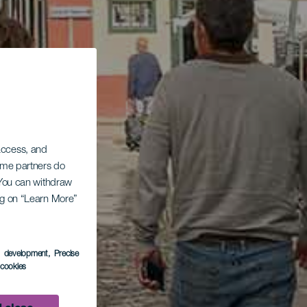
 access, and
Some partners do
. You can withdraw
ing on “Learn More”
s development
, Precise
l cookies