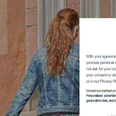
With your agreem
process personal d
not ask for your c
your consent or ob
or in our Privacy P
We and our partners pr
Personalised advertis
geolocation data, and i