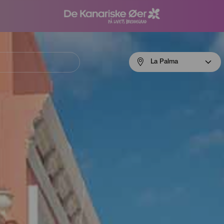
Menú
La Palma
navigation
La
Palma