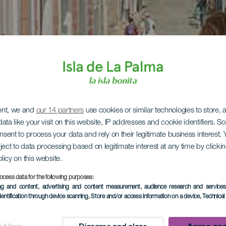
ent, we and
our 14 partners
use cookies or similar technologies to store,
ata like your visit on this website, IP addresses and cookie identifiers. 
onsent to process your data and rely on their legitimate business interest
ject to data processing based on legitimate interest at any time by click
olicy on this website.
ocess data for the following purposes:
ing and content, advertising and content measurement, audience research and service
dentification through device scanning
, Store and/or access information on a device
, Technica