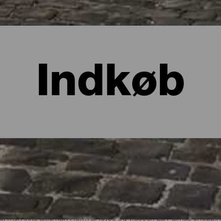
Indkøb
 La Palma?
nde, men ikke altid kun i form af fotos og videoer. La Palmas shopp