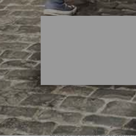
Hvor kan man shoppe på
La Isla Bonita efterlader altid et godt mi