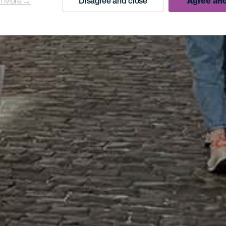
n More →
Disagree and close
Agree and