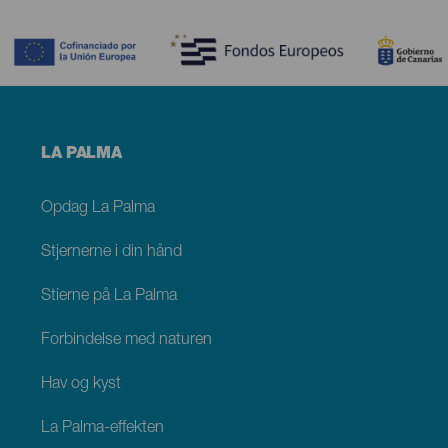
Contenido
Menú
LA PALMA
footer
La
Palma
Opdag La Palma
Stjernerne i din hånd
Stierne på La Palma
Forbindelse med naturen
Hav og kyst
La Palma-effekten