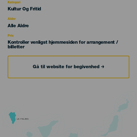
Kategori
Categoría
Kultur Og Fritid
del
evento
Alder
Edad
Alle Aldre
Recomendada
Pris
Kontroller venligst hjemmesiden for arrangement /
billetter
Gå til website for begivenhed
LA PALMA