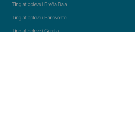
Ting at opleve i Breña Baja
Ting at opleve i Barlovento
Ting at opleve i Garafía
Ting at opleve i Los Llanos de Aridane
Ting at opleve i Puntagorda
Ting at opleve i San Andrés y Sauces
Ting at opleve i Tijarafe
Ting at opleve i Villa de Mazo
TING, MAN BØR SE OG FORETAGE SIG