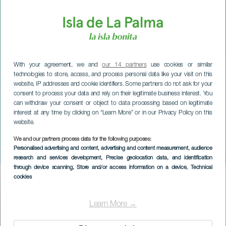
With your agreement, we and
our 14 partners
use cookies or similar
technologies to store, access, and process personal data like your visit on this
website, IP addresses and cookie identifiers. Some partners do not ask for your
consent to process your data and rely on their legitimate business interest. You
can withdraw your consent or object to data processing based on legitimate
interest at any time by clicking on “Learn More” or in our Privacy Policy on this
website.
LA PALMA
Dúo Cassadó - Festival
We and our partners process data for the following purposes:
Personalised advertising and content, advertising and content measurement, audience
Paralelo. La Palma
research and services development
, Precise geolocation data, and identification
through device scanning
, Store and/or access information on a device
, Technical
cookies
Imagen
Listado
Learn More →