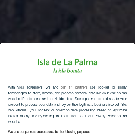
With your agreement, we and
our 14 partners
use cookies or similar
technologies to store, access, and process personal data like your visit on this
website, IP addresses and cookie identifiers. Some partners do not ask for your
consent to process your data and rely on their legitimate business interest. You
can withdraw your consent or object to data processing based on legitimate
interest at any time by clicking on “Learn More” or in our Privacy Policy on this
website.
We and our partners process data for the following purposes: