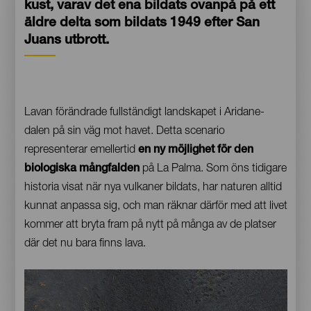
kust, varav det ena bildats ovanpå på ett
äldre delta som bildats 1949 efter San
Juans utbrott.
Contenido
Lavan förändrade fullständigt landskapet i Aridane-
dalen på sin väg mot havet. Detta scenario
representerar emellertid
en ny möjlighet för den
biologiska mångfalden
på La Palma. Som öns tidigare
historia visat när nya vulkaner bildats, har naturen alltid
kunnat anpassa sig, och man räknar därför med att livet
kommer att bryta fram på nytt på många av de platser
där det nu bara finns lava.
Imagen
Imagen
Móvil
9:16