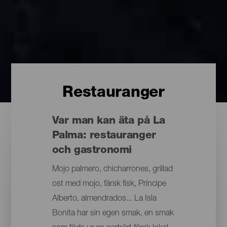
Restauranger
Var man kan äta på La
Palma: restauranger
och gastronomi
Mojo palmero, chicharrones, grillad
ost med mojo, färsk fisk, Príncipe
Alberto, almendrados... La Isla
Bonita har sin egen smak, en smak