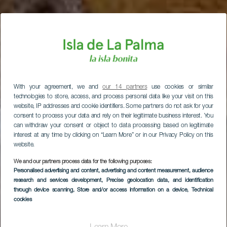
With your agreement, we and
our 14 partners
use cookies or similar
technologies to store, access, and process personal data like your visit on this
website, IP addresses and cookie identifiers. Some partners do not ask for your
consent to process your data and rely on their legitimate business interest. You
can withdraw your consent or object to data processing based on legitimate
interest at any time by clicking on “Learn More” or in our Privacy Policy on this
website.
We and our partners process data for the following purposes:
Personalised advertising and content, advertising and content measurement, audience
research and services development
, Precise geolocation data, and identification
through device scanning
, Store and/or access information on a device
, Technical
cookies