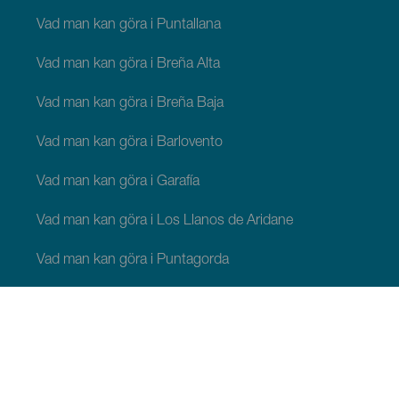
Vad man kan göra i Puntallana
Vad man kan göra i Breña Alta
Vad man kan göra i Breña Baja
Vad man kan göra i Barlovento
Vad man kan göra i Garafía
Vad man kan göra i Los Llanos de Aridane
Vad man kan göra i Puntagorda
Vad man kan göra i San Andrés y Sauces
Vad man kan göra i Tijarafe
Vad man kan göra i Villa de Mazo