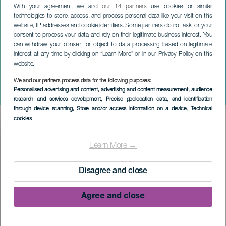
With your agreement, we and
our 14 partners
use cookies or similar
technologies to store, access, and process personal data like your visit on this
website, IP addresses and cookie identifiers. Some partners do not ask for your
consent to process your data and rely on their legitimate business interest. You
can withdraw your consent or object to data processing based on legitimate
interest at any time by clicking on “Learn More” or in our Privacy Policy on this
website.
LA PALMA
Travesía Playa y Puerto
We and our partners process data for the following purposes:
Personalised advertising and content, advertising and content measurement, audience
Tazacorte
research and services development
, Precise geolocation data, and identification
through device scanning
, Store and/or access information on a device
, Technical
cookies
Imagen
Listado
Learn More →
Disagree and close
Agree and close