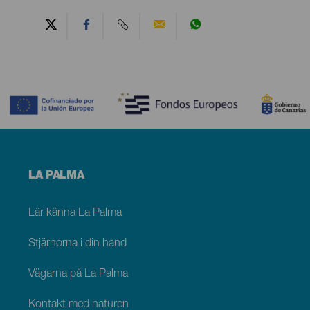
Contenido
Menú
LA PALMA
footer
La
Palma
Lär känna La Palma
Stjärnorna i din hand
Vägarna på La Palma
Kontakt med naturen