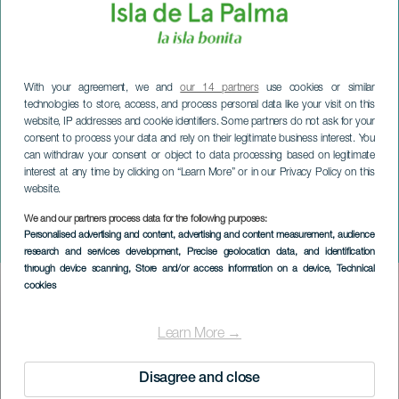
With your agreement, we and
our 14 partners
use cookies or similar
technologies to store, access, and process personal data like your visit on this
website, IP addresses and cookie identifiers. Some partners do not ask for your
consent to process your data and rely on their legitimate business interest. You
can withdraw your consent or object to data processing based on legitimate
interest at any time by clicking on “Learn More” or in our Privacy Policy on this
website.
We and our partners process data for the following purposes:
LA PALMA
Personalised advertising and content, advertising and content measurement, audience
Närhet Ecofest
research and services development
, Precise geolocation data, and identification
through device scanning
, Store and/or access information on a device
, Technical
cookies
Imagen
Listado
Learn More →
Disagree and close