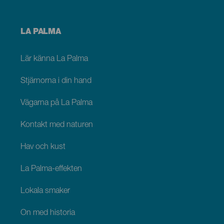
Menú
LA PALMA
footer
La
Palma
Lär känna La Palma
Stjärnorna i din hand
Vägarna på La Palma
Kontakt med naturen
Hav och kust
La Palma-effekten
Lokala smaker
Ön med historia