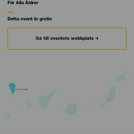
Edad
För Alla Åldrar
Recomendada
Pris
Detta event är gratis
Gå till eventets webbplats
LA PALMA