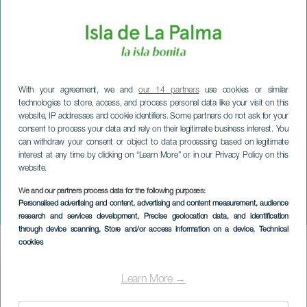
With your agreement, we and
our 14 partners
use cookies or similar
technologies to store, access, and process personal data like your visit on this
website, IP addresses and cookie identifiers. Some partners do not ask for your
consent to process your data and rely on their legitimate business interest. You
can withdraw your consent or object to data processing based on legitimate
interest at any time by clicking on “Learn More” or in our Privacy Policy on this
website.
We and our partners process data for the following purposes:
LA PALMA
Personalised advertising and content, advertising and content measurement, audience
Isla Catalufa i konsert
research and services development
, Precise geolocation data, and identification
through device scanning
, Store and/or access information on a device
, Technical
cookies
Imagen
Listado
Learn More →