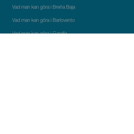
Vad man kan göra i Breña Baja
Vad man kan göra i Barlovento
Vad man kan göra i Garafía
Vad man kan göra i Los Llanos de Aridane
Vad man kan göra i Puntagorda
Vad man kan göra i San Andrés y Sauces
Vad man kan göra i Tijarafe
Vad man kan göra i Villa de Mazo