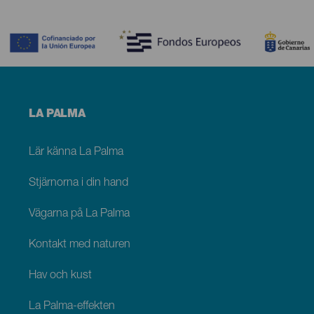
Contenido
Menú
LA PALMA
footer
La
Palma
Lär känna La Palma
Stjärnorna i din hand
Vägarna på La Palma
Kontakt med naturen
Hav och kust
La Palma-effekten