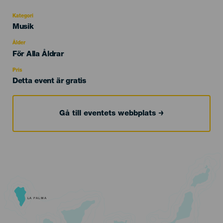
Kategori
Categoría
Musik
del
evento
Ålder
Edad
För Alla Åldrar
Recomendada
Pris
Detta event är gratis
Gå till eventets webbplats
LA PALMA