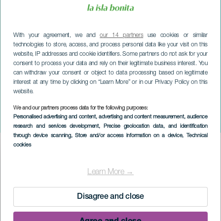
With your agreement, we and
our 14 partners
use cookies or similar
technologies to store, access, and process personal data like your visit on this
website, IP addresses and cookie identifiers. Some partners do not ask for your
consent to process your data and rely on their legitimate business interest. You
can withdraw your consent or object to data processing based on legitimate
interest at any time by clicking on “Learn More” or in our Privacy Policy on this
website.
We and our partners process data for the following purposes:
LA PALMA
Personalised advertising and content, advertising and content measurement, audience
Festival av Fufo-hästar
research and services development
, Precise geolocation data, and identification
through device scanning
, Store and/or access information on a device
, Technical
cookies
Imagen
Listado
Learn More →
Disagree and close