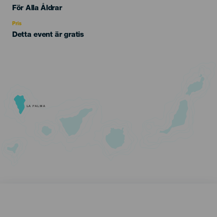
Edad
För Alla Åldrar
Recomendada
Pris
Detta event är gratis
LA PALMA