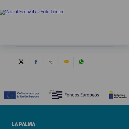
Contenido
Menú
LA PALMA
footer