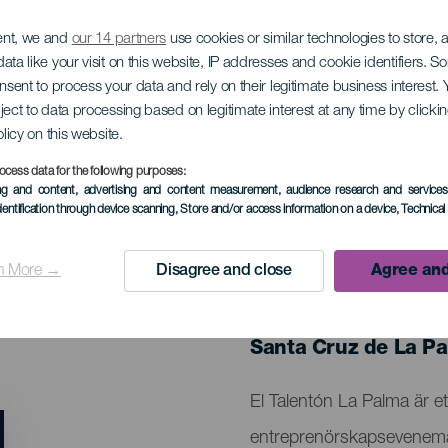
ent, we and
our 14 partners
use cookies or similar technologies to store,
ata like your visit on this website, IP addresses and cookie identifiers. 
onsent to process your data and rely on their legitimate business interest
ject to data processing based on legitimate interest at any time by click
ón
olicy on this website.
ocess data for the following purposes:
ing and content, advertising and content measurement, audience research and service
dentification through device scanning
, Store and/or access information on a device
, Technica
n More →
Disagree and close
Agree and
EVENEMANGET HÅLLS
25 April 2026
Localidad
Santa Cruz de La P
Descripción
El Talentón La Palma är et
del
entreprenörskapseveneman