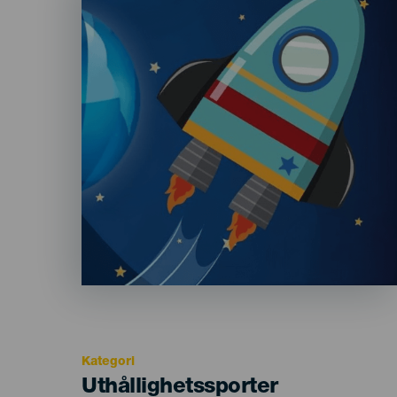
Kategori
Categoría
Uthållighetssporter