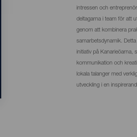
evento
intressen och entrepren
deltagarna i team för att 
genom att kombinera prak
samarbetsdynamik. Detta h
initiativ på Kanarieöarna, 
kommunikation och kreati
lokala talanger med verklig
utveckling i en inspireran