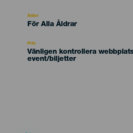
del
evento
Ålder
Edad
För Alla Åldrar
Recomendada
Pris
Vänligen kontrollera webbplat
event/biljetter