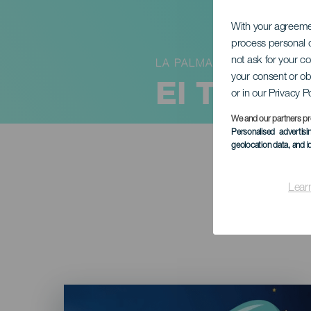
With your agreem
process personal d
not ask for your c
LA PALMA
your consent or ob
El Talent
or in our Privacy P
We and our partners pr
Personalised advertis
geolocation data, and i
Lear
Imagen
Listado