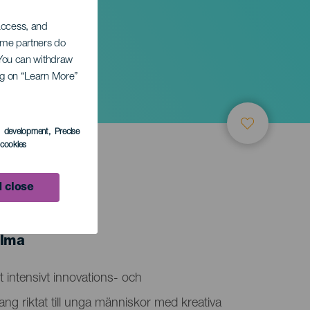
 access, and
Some partners do
. You can withdraw
ing on “Learn More”
s development
, Precise
l cookies
 close
alma
t intensivt innovations- och
g riktat till unga människor med kreativa