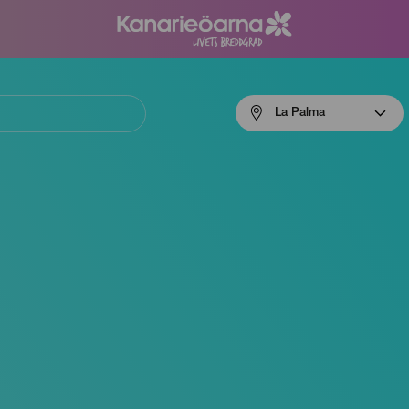
Menú
La Palma
navigation
La
Palma