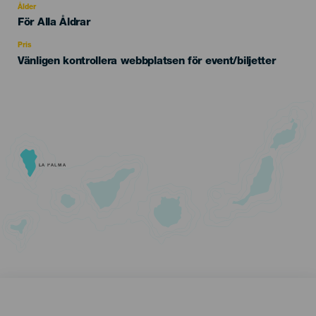
evento
Ålder
Edad
För Alla Åldrar
Recomendada
Pris
Vänligen kontrollera webbplatsen för event/biljetter
LA PALMA