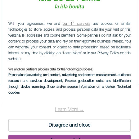
With your agreement, we and
our 14 partners
use cookies or similar
technologies to store, access, and process personal data like your visit on this
website, IP addresses and cookie identifiers. Some partners do not ask for your
consent to process your data and rely on their legitimate business interest. You
can withdraw your consent or object to data processing based on legitimate
interest at any time by clicking on “Learn More” or in our Privacy Policy on this
website.
We and our partners process data for the following purposes:
LA PALMA
Personalised advertising and content, advertising and content measurement, audience
Diego Torres i konsert
research and services development
, Precise geolocation data, and identification
through device scanning
, Store and/or access information on a device
, Technical
cookies
Imagen
Listado
Learn More →
Disagree and close