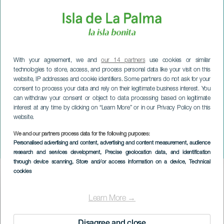
With your agreement, we and
our 14 partners
use cookies or similar
technologies to store, access, and process personal data like your visit on this
website, IP addresses and cookie identifiers. Some partners do not ask for your
consent to process your data and rely on their legitimate business interest. You
can withdraw your consent or object to data processing based on legitimate
interest at any time by clicking on “Learn More” or in our Privacy Policy on this
website.
We and our partners process data for the following purposes:
LA PALMA
Personalised advertising and content, advertising and content measurement, audience
Benamas Full Gas
research and services development
, Precise geolocation data, and identification
through device scanning
, Store and/or access information on a device
, Technical
cookies
Imagen
Listado
Learn More →