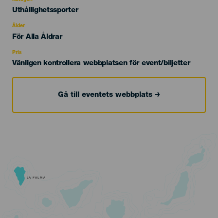
Categoría
Uthållighetssporter
del
evento
Ålder
Edad
För Alla Åldrar
Recomendada
Pris
Vänligen kontrollera webbplatsen för event/biljetter
Gå till eventets webbplats
LA PALMA