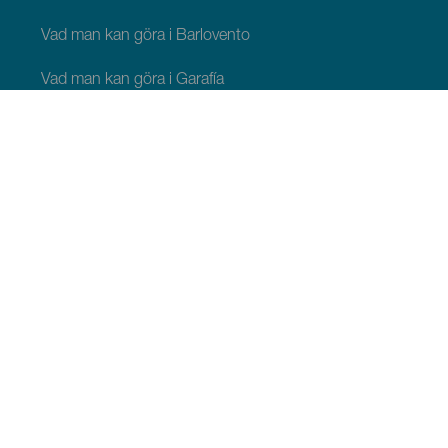
Vad man kan göra i Barlovento
Vad man kan göra i Garafía
Vad man kan göra i Los Llanos de Aridane
Vad man kan göra i Puntagorda
Vad man kan göra i San Andrés y Sauces
Vad man kan göra i Tijarafe
Vad man kan göra i Villa de Mazo
ATT SE OCH GÖRA