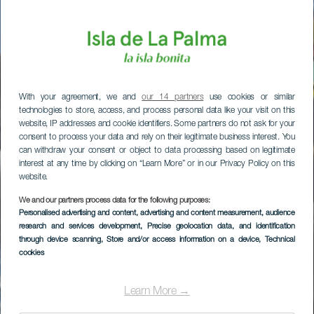
With your agreement, we and
our 14 partners
use cookies or similar
technologies to store, access, and process personal data like your visit on this
website, IP addresses and cookie identifiers. Some partners do not ask for your
consent to process your data and rely on their legitimate business interest. You
can withdraw your consent or object to data processing based on legitimate
interest at any time by clicking on “Learn More” or in our Privacy Policy on this
website.
We and our partners process data for the following purposes:
Personalised advertising and content, advertising and content measurement, audience
research and services development
, Precise geolocation data, and identification
through device scanning
, Store and/or access information on a device
, Technical
cookies
Learn More →