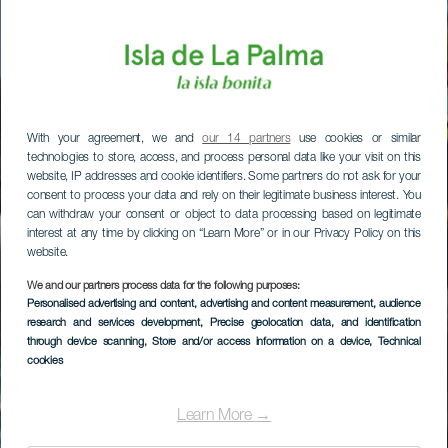
With your agreement, we and
our 14 partners
use cookies or similar
technologies to store, access, and process personal data like your visit on this
website, IP addresses and cookie identifiers. Some partners do not ask for your
consent to process your data and rely on their legitimate business interest. You
can withdraw your consent or object to data processing based on legitimate
interest at any time by clicking on “Learn More” or in our Privacy Policy on this
website.
We and our partners process data for the following purposes:
Personalised advertising and content, advertising and content measurement, audience
research and services development
, Precise geolocation data, and identification
through device scanning
, Store and/or access information on a device
, Technical
cookies
Learn More →