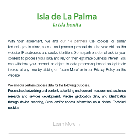
With your agreement, we and
our 14 partners
use cookies or similar
technologies to store, access, and process personal data like your visit on this
website, IP addresses and cookie identifiers. Some partners do not ask for your
consent to process your data and rely on their legitimate business interest. You
can withdraw your consent or object to data processing based on legitimate
interest at any time by clicking on “Learn More” or in our Privacy Policy on this
website.
We and our partners process data for the following purposes:
Personalised advertising and content, advertising and content measurement, audience
research and services development
, Precise geolocation data, and identification
through device scanning
, Store and/or access information on a device
, Technical
cookies
Learn More →