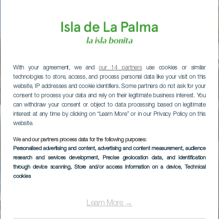
With your agreement, we and
our 14 partners
use cookies or similar
technologies to store, access, and process personal data like your visit on this
website, IP addresses and cookie identifiers. Some partners do not ask for your
consent to process your data and rely on their legitimate business interest. You
can withdraw your consent or object to data processing based on legitimate
interest at any time by clicking on “Learn More” or in our Privacy Policy on this
website.
We and our partners process data for the following purposes:
Personalised advertising and content, advertising and content measurement, audience
research and services development
, Precise geolocation data, and identification
through device scanning
, Store and/or access information on a device
, Technical
cookies
Learn More →