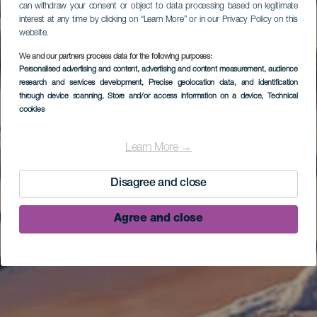
can withdraw your consent or object to data processing based on legitimate
interest at any time by clicking on “Learn More” or in our Privacy Policy on this
website.
We and our partners process data for the following purposes:
Personalised advertising and content, advertising and content measurement, audience
research and services development
, Precise geolocation data, and identification
through device scanning
, Store and/or access information on a device
, Technical
cookies
Learn More →
Disagree and close
Agree and close