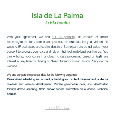
With your agreement, we and
our 14 partners
use cookies or similar
technologies to store, access, and process personal data like your visit on this
website, IP addresses and cookie identifiers. Some partners do not ask for your
consent to process your data and rely on their legitimate business interest. You
can withdraw your consent or object to data processing based on legitimate
interest at any time by clicking on “Learn More” or in our Privacy Policy on this
website.
We and our partners process data for the following purposes:
Personalised advertising and content, advertising and content measurement, audience
research and services development
, Precise geolocation data, and identification
through device scanning
, Store and/or access information on a device
, Technical
cookies
Learn More →