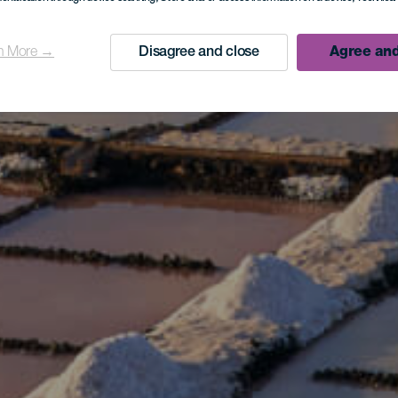
n More →
Disagree and close
Agree and