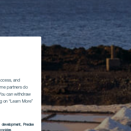
 access, and
Some partners do
. You can withdraw
ing on “Learn More”
s development
, Precise
l cookies