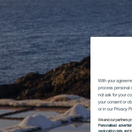
With your agreem
process personal d
not ask for your c
your consent or ob
or in our Privacy P
We and our partners pr
Personalised advertis
geolocation data, and i