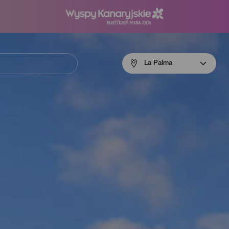
Menú
La Palma
navigation
La
Palma