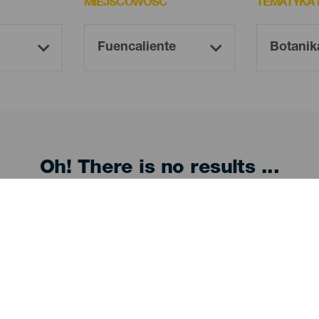
MIEJSCOWOŚĆ
TEMATYKA
Oh! There is no results ...
Try again, you will surely find something you like