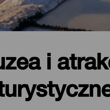
zea i atrak
turystyczn