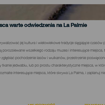
sca warte odwiedzenia na La Palmie
rywalizować jej kultura i wielowiekowe tradycje sięgające czasó
 porozsiewane wszelkiego rodzaju muzea i interesujące miejsca, t
y zgłębiać pochodzenie lasów i wulkanów, przestrzenie poświęcon
zy tkanie jedwabiu, lub po prostu charakterystyczne miejsca, w kt
rozmaite interesujące miejsca, które skrywa La Palma, i zaplanuj 