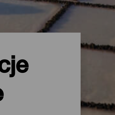
cje
e