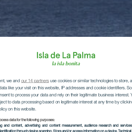
ent, we and
our 14 partners
use cookies or similar technologies to store,
ata like your visit on this website, IP addresses and cookie identifiers. 
onsent to process your data and rely on their legitimate business interest
ject to data processing based on legitimate interest at any time by click
olicy on this website.
ocess data for the following purposes:
ing and content, advertising and content measurement, audience research and service
dentification through device scanning
, Store and/or access information on a device
, Technica