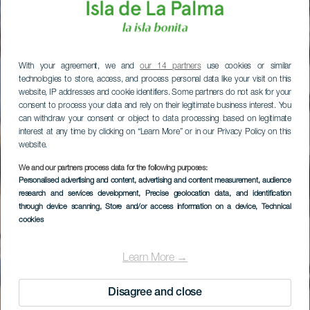
With your agreement, we and
our 14 partners
use cookies or similar
technologies to store, access, and process personal data like your visit on this
website, IP addresses and cookie identifiers. Some partners do not ask for your
consent to process your data and rely on their legitimate business interest. You
can withdraw your consent or object to data processing based on legitimate
interest at any time by clicking on “Learn More” or in our Privacy Policy on this
website.
We and our partners process data for the following purposes:
Personalised advertising and content, advertising and content measurement, audience
research and services development
, Precise geolocation data, and identification
through device scanning
, Store and/or access information on a device
, Technical
cookies
Learn More →
Disagree and close