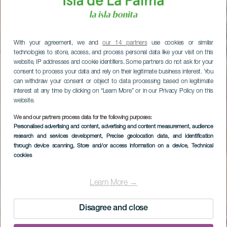
With your agreement, we and
our 14 partners
use cookies or similar
technologies to store, access, and process personal data like your visit on this
website, IP addresses and cookie identifiers. Some partners do not ask for your
consent to process your data and rely on their legitimate business interest. You
can withdraw your consent or object to data processing based on legitimate
interest at any time by clicking on “Learn More” or in our Privacy Policy on this
website.
We and our partners process data for the following purposes:
Personalised advertising and content, advertising and content measurement, audience
research and services development
, Precise geolocation data, and identification
through device scanning
, Store and/or access information on a device
, Technical
cookies
Learn More →
Disagree and close