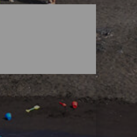
dschappen onder het toeziend oog van
t er stadsstranden met alle