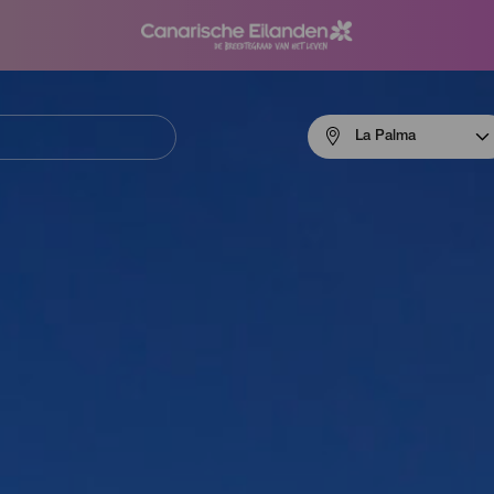
Menú
La Palma
navigation
La
Palma