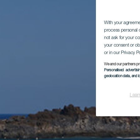
With your agreem
process personal d
not ask for your c
your consent or ob
or in our Privacy P
We and our partners pr
Personalised advertis
geolocation data, and i
Lear