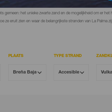
igen plekje kunt vinden en kleine stranden aan de voet van bergen of
ets gemeen: het unieke zwarte zand en de mogelijkheid om er het he
e ze eruit zien en waar de belangrijkste stranden van La Palma zij
PLAATS
TYPE STRAND
ZANDK