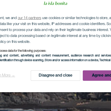
ent, we and
our 14 partners
use cookies or similar technologies to store,
ata like your visit on this website, IP addresses and cookie identifiers. 
onsent to process your data and rely on their legitimate business interest
ject to data processing based on legitimate interest at any time by click
olicy on this website.
ocess data for the following purposes:
ing and content, advertising and content measurement, audience research and service
dentification through device scanning
, Store and/or access information on a device
, Technica
n More →
Disagree and close
Agree and