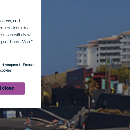
 access, and
Some partners do
. You can withdraw
ing on “Learn More”
s development
, Precise
l cookies
 close