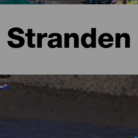
Stranden
lma
l dat je denkt aan weelderige bossen vol groentinten en ruige lan
eeft ook verrassingen in petto op het gebied van stranden. Je vind