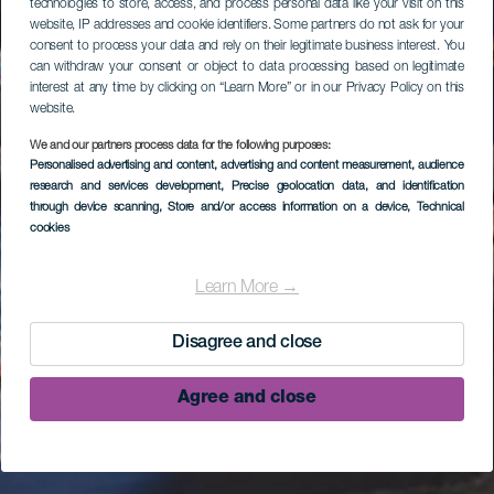
technologies to store, access, and process personal data like your visit on this
website, IP addresses and cookie identifiers. Some partners do not ask for your
consent to process your data and rely on their legitimate business interest. You
can withdraw your consent or object to data processing based on legitimate
interest at any time by clicking on “Learn More” or in our Privacy Policy on this
website.
We and our partners process data for the following purposes:
Personalised advertising and content, advertising and content measurement, audience
research and services development
, Precise geolocation data, and identification
through device scanning
, Store and/or access information on a device
, Technical
cookies
Learn More →
Disagree and close
Agree and close