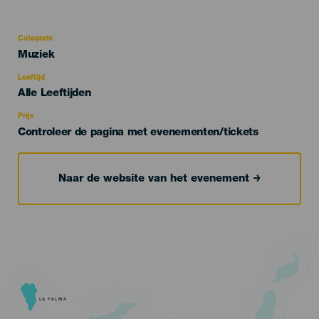
Categorie
Categoría
Muziek
del
evento
Leeftijd
Edad
Alle Leeftijden
Recomendada
Prijs
Controleer de pagina met evenementen/tickets
Naar de website van het evenement
LA PALMA