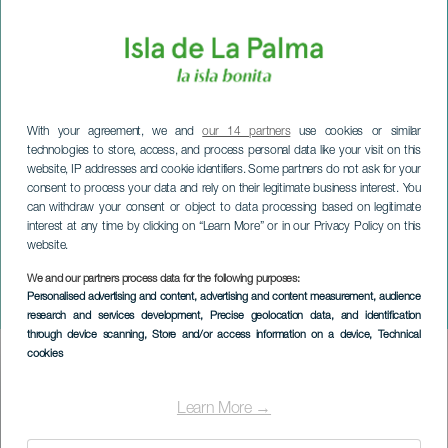
With your agreement, we and
our 14 partners
use cookies or similar
technologies to store, access, and process personal data like your visit on this
website, IP addresses and cookie identifiers. Some partners do not ask for your
consent to process your data and rely on their legitimate business interest. You
can withdraw your consent or object to data processing based on legitimate
interest at any time by clicking on “Learn More” or in our Privacy Policy on this
website.
We and our partners process data for the following purposes:
LA PALMA
Personalised advertising and content, advertising and content measurement, audience
Victor Naranjo in concert
research and services development
, Precise geolocation data, and identification
through device scanning
, Store and/or access information on a device
, Technical
cookies
Imagen
Listado
Learn More →