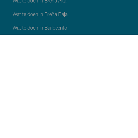
Wat te doen in Breña Alta
Wat te doen in Breña Baja
Wat te doen in Barlovento
Wat te doen in Garafia
Wat te doen in Los Llanos de Aridane
Wat te doen in Puntagorda
Wat te doen in San Andrés y Sauces
Wat te doen in Tijarafe
Wat te doen in Villa de Mazo