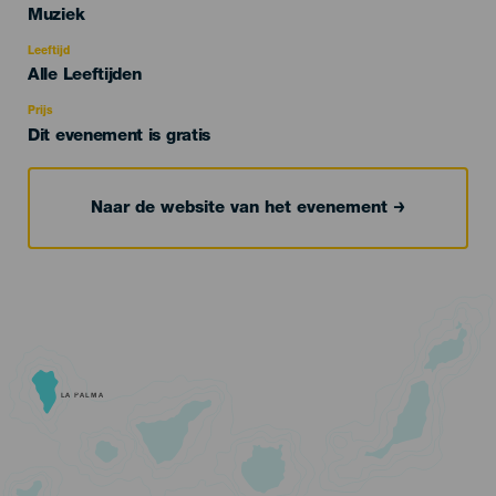
Categoría
Muziek
del
evento
Leeftijd
Edad
Alle Leeftijden
Recomendada
Prijs
Dit evenement is gratis
Naar de website van het evenement
LA PALMA