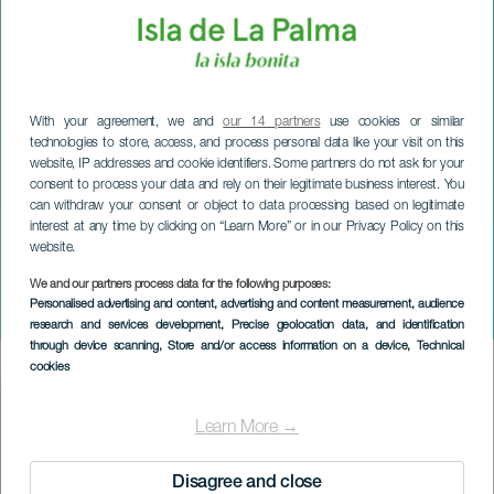
With your agreement, we and
our 14 partners
use cookies or similar
technologies to store, access, and process personal data like your visit on this
website, IP addresses and cookie identifiers. Some partners do not ask for your
consent to process your data and rely on their legitimate business interest. You
can withdraw your consent or object to data processing based on legitimate
interest at any time by clicking on “Learn More” or in our Privacy Policy on this
website.
We and our partners process data for the following purposes:
LA PALMA
Personalised advertising and content, advertising and content measurement, audience
The Mahoney Soul Band
research and services development
, Precise geolocation data, and identification
through device scanning
, Store and/or access information on a device
, Technical
cookies
Imagen
Listado
Learn More →
Disagree and close