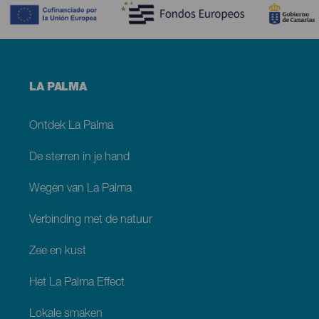
Menú
LA PALMA
footer
La
Palma
Ontdek La Palma
De sterren in je hand
Wegen van La Palma
Verbinding met de natuur
Zee en kust
Het La Palma Effect
Lokale smaken