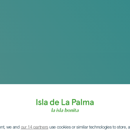
ent, we and
our 14 partners
use cookies or similar technologies to store,