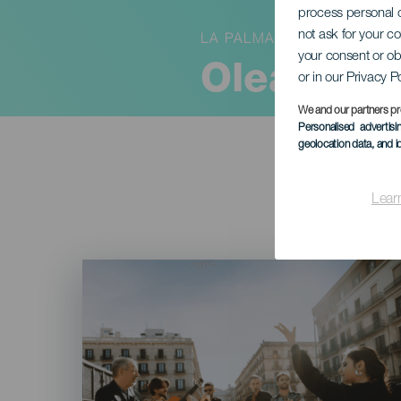
process personal d
not ask for your c
LA PALMA
your consent or ob
Oleándol
or in our Privacy P
We and our partners pr
Personalised advertis
geolocation data, and i
Lear
Imagen
Listado