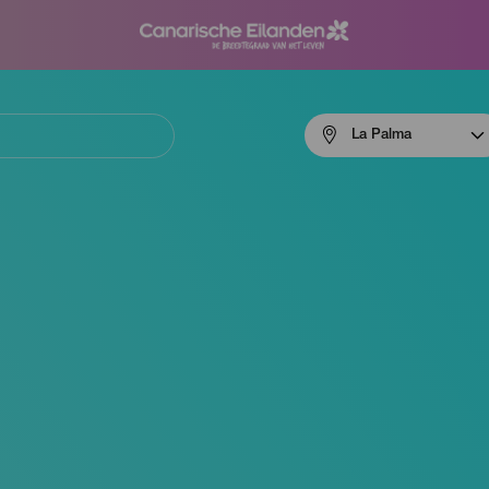
Menú
La Palma
navigation
La
Palma