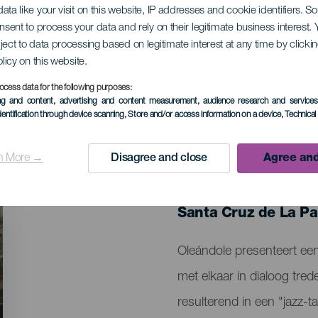
ata like your visit on this website, IP addresses and cookie identifiers. 
onsent to process your data and rely on their legitimate business interest
ject to data processing based on legitimate interest at any time by click
e
olicy on this website.
ocess data for the following purposes:
ing and content, advertising and content measurement, audience research and service
dentification through device scanning
, Store and/or access information on a device
, Technica
n More →
Disagree and close
Agree and
EVENEMENT UIT HET VER
27 January 2026
Localidad
Santa Cruz de La P
Descripción
Oleándole presenteert ee
del
met elkaar in dialoog tred
evento
resulterend in een "jazz-