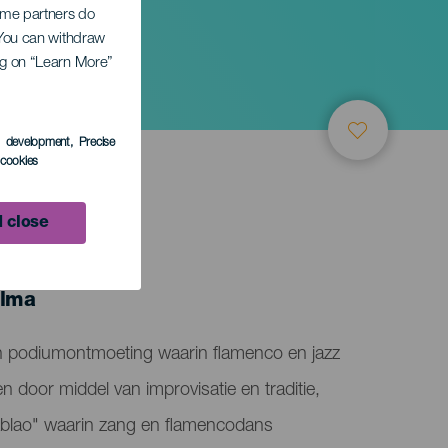
Some partners do
. You can withdraw
ing on “Learn More”
s development
, Precise
l cookies
 close
LEDEN
alma
n podiumontmoeting waarin flamenco en jazz
en door middel van improvisatie en traditie,
tablao" waarin zang en flamencodans