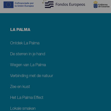
Menú
LA PALMA
footer
La
Palma
Ontdek La Palma
De sterren in je hand
Wegen van La Palma
Verbinding met de natuur
Zee en kust
Het La Palma Effect
Lokale smaken