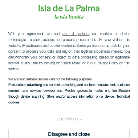
With your agreement, we and
our 14 partners
use cookies or similar
technologies to store, access, and process personal data like your visit on this
website, IP addresses and cookie identifiers. Some partners do not ask for your
consent to process your data and rely on their legitimate business interest. You
can withdraw your consent or object to data processing based on legitimate
interest at any time by clicking on “Learn More” or in our Privacy Policy on this
website.
LA PALMA
Muziek uit het Zuiden:
We and our partners process data for the following purposes:
Personalised advertising and content, advertising and content measurement, audience
DEF MAA
research and services development
, Precise geolocation data, and identification
through device scanning
, Store and/or access information on a device
, Technical
cookies
Imagen
Listado
Learn More →
Disagree and close