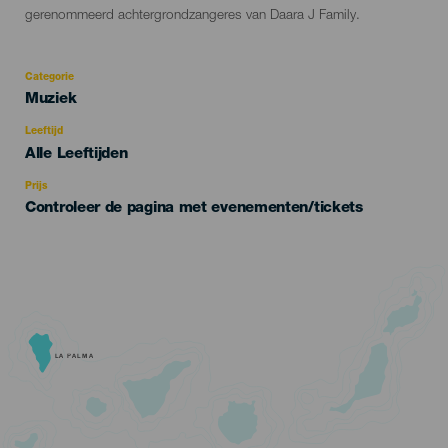
gerenommeerd achtergrondzangeres van Daara J Family.
Categorie
Categoría
Muziek
del
evento
Leeftijd
Edad
Alle Leeftijden
Recomendada
Prijs
Controleer de pagina met evenementen/tickets
LA PALMA