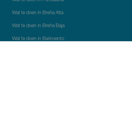
Wat te doen in Puntallana
Wat te doen in Breña Alta
Wat te doen in Breña Baja
Wat te doen in Barlovento
Wat te doen in Garafia
Wat te doen in Los Llanos de Aridane
Wat te doen in Puntagorda
Wat te doen in San Andrés y Sauces
Wat te doen in Tijarafe
Wat te doen in Villa de Mazo