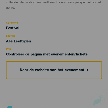
culturele uitwisseling, en biedt een fris en divers perspectief op het
genre.
Categorie
Categoría
Festival
del
evento
Leeftijd
Edad
Alle Leeftijden
Recomendada
Prijs
Controleer de pagina met evenementen/tickets
Naar de website van het evenement