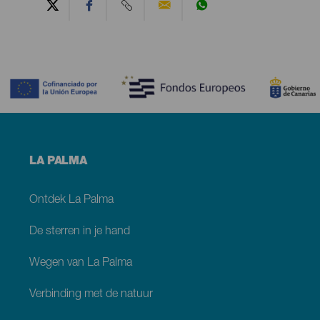
Contenido
Menú
LA PALMA
footer
La
Palma
Ontdek La Palma
De sterren in je hand
Wegen van La Palma
Verbinding met de natuur