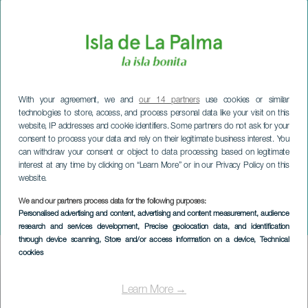
With your agreement, we and
our 14 partners
use cookies or similar
technologies to store, access, and process personal data like your visit on this
website, IP addresses and cookie identifiers. Some partners do not ask for your
consent to process your data and rely on their legitimate business interest. You
can withdraw your consent or object to data processing based on legitimate
interest at any time by clicking on “Learn More” or in our Privacy Policy on this
website.
We and our partners process data for the following purposes:
LA PALMA
Personalised advertising and content, advertising and content measurement, audience
Flamencoweek Isla Bonita
research and services development
, Precise geolocation data, and identification
through device scanning
, Store and/or access information on a device
, Technical
cookies
Imagen
Listado
Learn More →