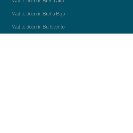
Wat te doen in Breña Alta
Wat te doen in Breña Baja
Wat te doen in Barlovento
Wat te doen in Garafia
Wat te doen in Los Llanos de Aridane
Wat te doen in Puntagorda
Wat te doen in San Andrés y Sauces
Wat te doen in Tijarafe
Wat te doen in Villa de Mazo