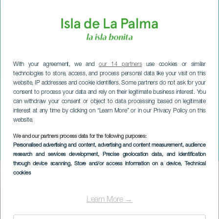
With your agreement, we and
our 14 partners
use cookies or similar
technologies to store, access, and process personal data like your visit on this
website, IP addresses and cookie identifiers. Some partners do not ask for your
consent to process your data and rely on their legitimate business interest. You
can withdraw your consent or object to data processing based on legitimate
interest at any time by clicking on “Learn More” or in our Privacy Policy on this
website.
We and our partners process data for the following purposes:
LA PALMA
Personalised advertising and content, advertising and content measurement, audience
El Rey solitario: El musical
research and services development
, Precise geolocation data, and identification
through device scanning
, Store and/or access information on a device
, Technical
cookies
Imagen
Listado
Learn More →