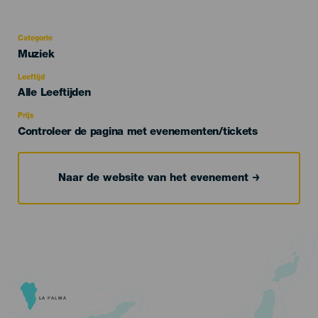
Categorie
Categoría
Muziek
del
evento
Leeftijd
Edad
Alle Leeftijden
Recomendada
Prijs
Controleer de pagina met evenementen/tickets
Naar de website van het evenement
LA PALMA