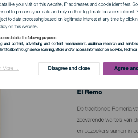
ata like your visit on this website, IP addresses and cookie identifiers. 
onsent to process your data and rely on their legitimate business interest
ject to data processing based on legitimate interest at any time by click
ionele bedevaart va
olicy on this website.
ocess data for the following purposes:
ing and content, advertising and content measurement, audience research and service
dentification through device scanning
, Store and/or access information on a device
, Technica
n More →
Disagree and close
Agree and
EVENEMENT UIT HET VER
25 July 2026
Localidad
El Remo
Descripción
De traditionele Romeria va
del
zeevarende wortels van d
evento
en bezoekers samen in een f