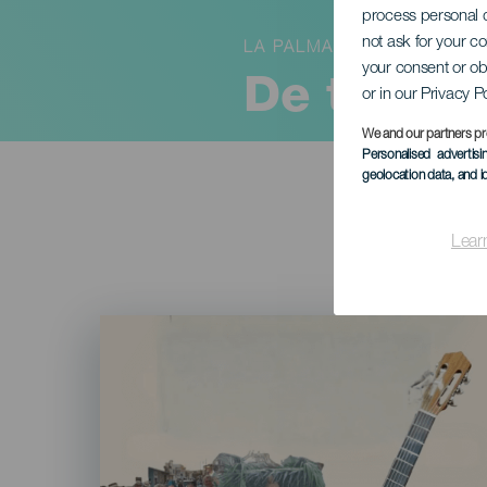
process personal d
not ask for your c
LA PALMA
your consent or ob
De tradit
or in our Privacy P
We and our partners pr
Personalised advertis
geolocation data, and i
Lear
Imagen
Listado