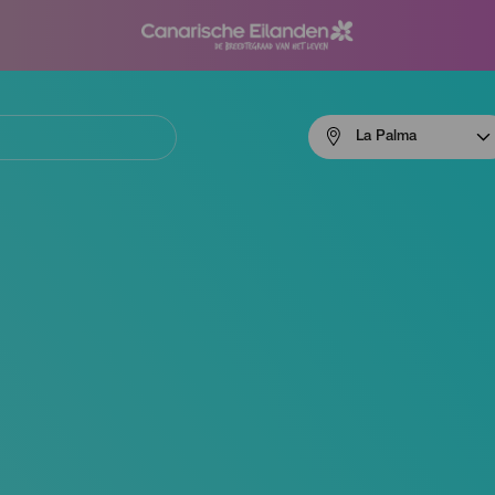
Menú
La Palma
navigation
La
Palma