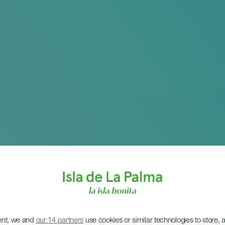
ent, we and
our 14 partners
use cookies or similar technologies to store,