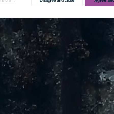
n More →
Disagree and close
Agree and