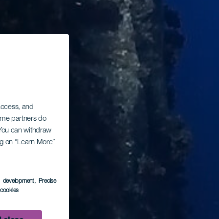
 access, and
Some partners do
. You can withdraw
ing on “Learn More”
s development
, Precise
l cookies