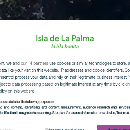
ent, we and
our 14 partners
use cookies or similar technologies to store,
ata like your visit on this website, IP addresses and cookie identifiers. 
onsent to process your data and rely on their legitimate business interest
ject to data processing based on legitimate interest at any time by click
olicy on this website.
ocess data for the following purposes:
ing and content, advertising and content measurement, audience research and service
dentification through device scanning
, Store and/or access information on a device
, Technica