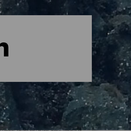
n
 natuur vanuit een ander gezichtspunt te