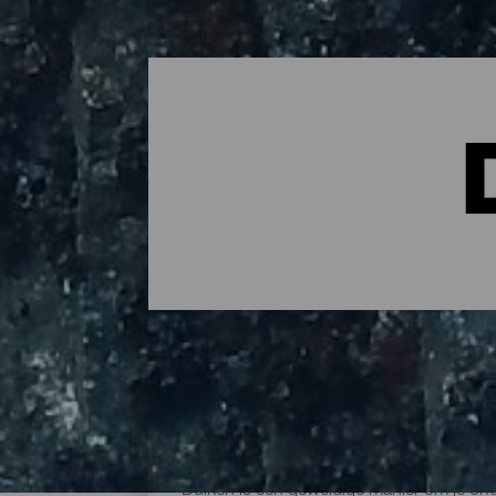
De beste duiklocaties op
Duiken is een geweldige manier om je ond