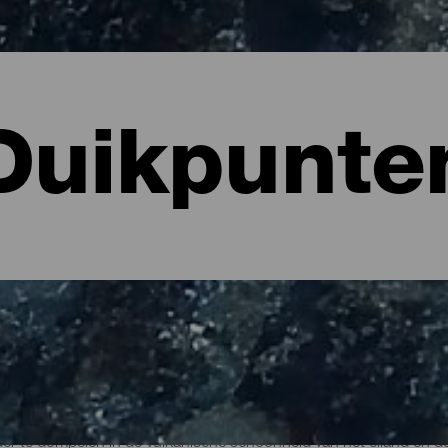
Duikpunte
 La Palma
er te dompelen in de vulkanische schoonheid van het eiland en de