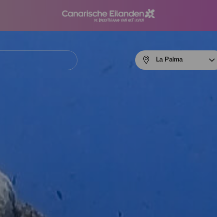
Menú
La Palma
navigation
La
Palma