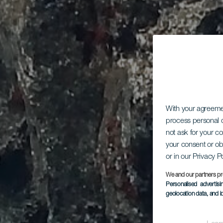
With your agreem
process personal d
not ask for your c
your consent or ob
or in our Privacy P
We and our partners pr
Personalised advertis
geolocation data, and i