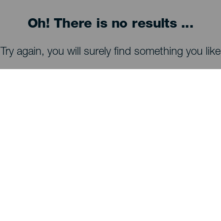
Oh! There is no results ...
Try again, you will surely find something you like
WAT TE ZIEN EN TE DOEN
Sterrenkijken op La Palma
Wandelpaden op La Palma
Stranden op La Palma