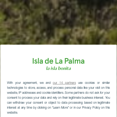
With your agreement, we and
our 14 partners
use cookies or similar
technologies to store, access, and process personal data like your visit on this
website, IP addresses and cookie identifiers. Some partners do not ask for your
consent to process your data and rely on their legitimate business interest. You
can withdraw your consent or object to data processing based on legitimate
interest at any time by clicking on “Learn More” or in our Privacy Policy on this
website.