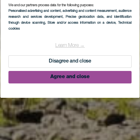
We and our partners process data for the following purposes:
Personalised advertising and content, advertising and content measurement, audience
research and services development
, Precise geolocation data, and identification
through device scanning
, Store and/or access information on a device
, Technical
cookies
Refugio del Pilar -
Mazo
Learn More →
Disagree and close
Agree and close