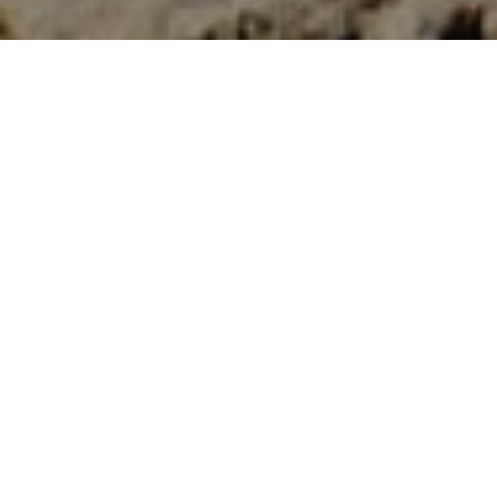
Turstier
>
La Palma
Un ejemplo de los caminos radiales de La Palma
La ruta que une el refugio del Pilar y la Villa de Mazo,
además de ser un sendero muy recomendable, es todo un
ejemplo de cómo son los caminos radiales de La Palma:
rodeados de vegetación y con unos paisajes volcánicos
únicos. Se puede combinar con otras rutas locales como el
sendero 126 y el 131, el PR LP 19 o el PR LP 16 y alargar la
caminata hasta la costa, encontrándonos en el camino el
espectacular Roque Niquiomo. La excursión parte desde
el refugio del Pilar, que se encuentra situado entre las