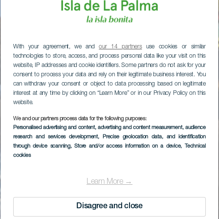
With your agreement, we and
our 14 partners
use cookies or similar
technologies to store, access, and process personal data like your visit on this
website, IP addresses and cookie identifiers. Some partners do not ask for your
consent to process your data and rely on their legitimate business interest. You
can withdraw your consent or object to data processing based on legitimate
interest at any time by clicking on “Learn More” or in our Privacy Policy on this
website.
We and our partners process data for the following purposes:
Personalised advertising and content, advertising and content measurement, audience
research and services development
, Precise geolocation data, and identification
through device scanning
, Store and/or access information on a device
, Technical
cookies
Learn More →
Disagree and close