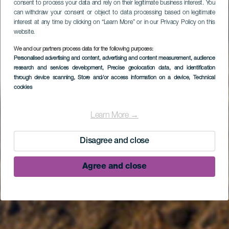
consent to process your data and rely on their legitimate business interest. You
can withdraw your consent or object to data processing based on legitimate
interest at any time by clicking on “Learn More” or in our Privacy Policy on this
website.
We and our partners process data for the following purposes:
Personalised advertising and content, advertising and content measurement, audience
research and services development
, Precise geolocation data, and identification
through device scanning
, Store and/or access information on a device
, Technical
cookies
Learn More →
Disagree and close
Agree and close