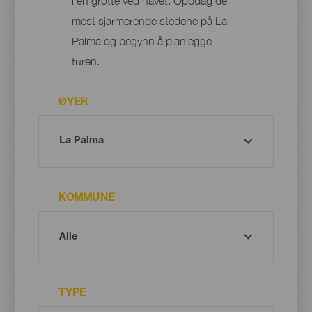
i en grotte ved havet. Oppdag de
mest sjarmerende stedene på La
Palma og begynn å planlegge
turen.
ØYER
KOMMUNE
TYPE