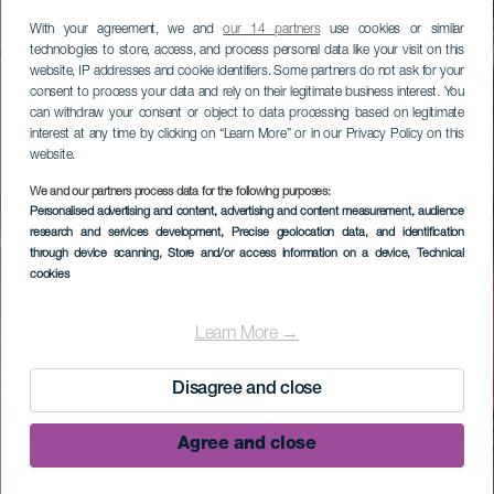
With your agreement, we and
our 14 partners
use cookies or similar
technologies to store, access, and process personal data like your visit on this
website, IP addresses and cookie identifiers. Some partners do not ask for your
consent to process your data and rely on their legitimate business interest. You
can withdraw your consent or object to data processing based on legitimate
interest at any time by clicking on “Learn More” or in our Privacy Policy on this
website.
We and our partners process data for the following purposes:
Personalised advertising and content, advertising and content measurement, audience
research and services development
, Precise geolocation data, and identification
through device scanning
, Store and/or access information on a device
, Technical
cookies
Learn More →
Disagree and close
Agree and close