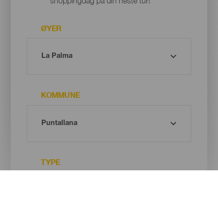
shoppingdag på din neste tur!
ØYER
KOMMUNE
TYPE