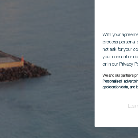
With your agreem
process personal d
not ask for your c
your consent or ob
or in our Privacy P
We and our partners pr
Personalised advertis
geolocation data, and i
Lear