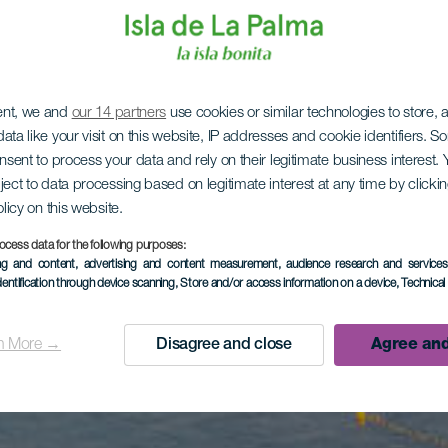
ent, we and
our 14 partners
use cookies or similar technologies to store,
ata like your visit on this website, IP addresses and cookie identifiers. 
onsent to process your data and rely on their legitimate business interest
ject to data processing based on legitimate interest at any time by click
olicy on this website.
ocess data for the following purposes:
ing and content, advertising and content measurement, audience research and service
dentification through device scanning
, Store and/or access information on a device
, Technica
n More →
Disagree and close
Agree and