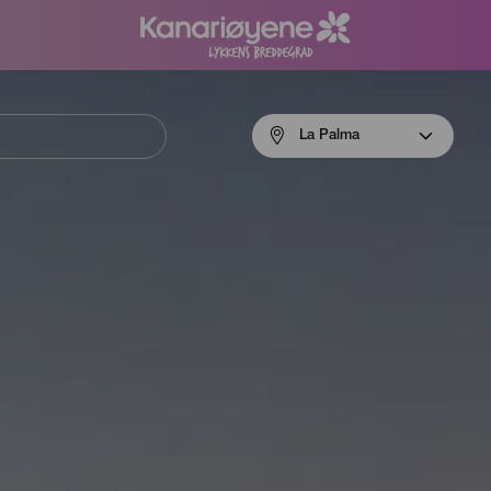
Menú
La Palma
navigation
La
Palma