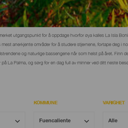
urister på La Palma
erket utgangspunkt for å oppdage hvorfor øya kalles La Isla Bonita
 mest anerkjente områder for å studere stjernene, fortape deg i noe
strendene og naturlige bassengene når som helst på året. Finn de
er på La Palma, og sørg for en dag full av minner ved ditt neste bes
KOMMUNE
VARIGHET