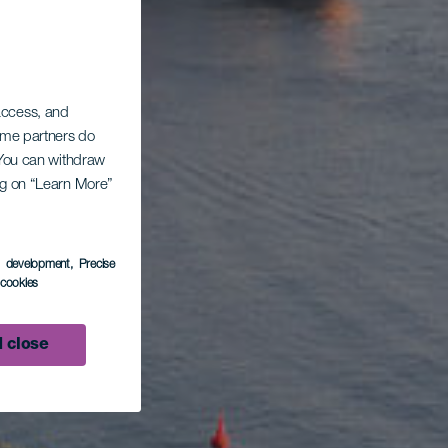
 access, and
Some partners do
. You can withdraw
ing on “Learn More”
s development
, Precise
l cookies
 close