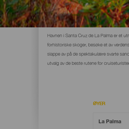
De beste rutene for cruiset
Havnen i Santa Cruz de La Palma er et utm
forhistoriske skoger, besøke et av verdens
slappe av på de spektakulære svarte sand
utvalg av de beste rutene for cruiseturist
ØYER