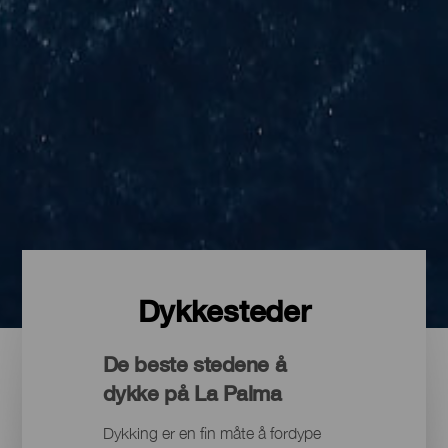
Dykkesteder
De beste stedene å
dykke på La Palma
Dykking er en fin måte å fordype