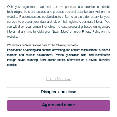
With your agreement, we and
our 14 partners
use cookies or similar
technologies to store, access, and process personal data like your visit on this
website, IP addresses and cookie identifiers. Some partners do not ask for your
consent to process your data and rely on their legitimate business interest. You
can withdraw your consent or object to data processing based on legitimate
interest at any time by clicking on “Learn More” or in our Privacy Policy on this
website.
We and our partners process data for the following purposes:
Personalised advertising and content, advertising and content measurement, audience
research and services development
, Precise geolocation data, and identification
through device scanning
, Store and/or access information on a device
, Technical
cookies
Learn More →
Disagree and close
Agree and close