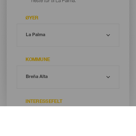
neste tur til La Palma.
ØYER
KOMMUNE
INTERESSEFELT