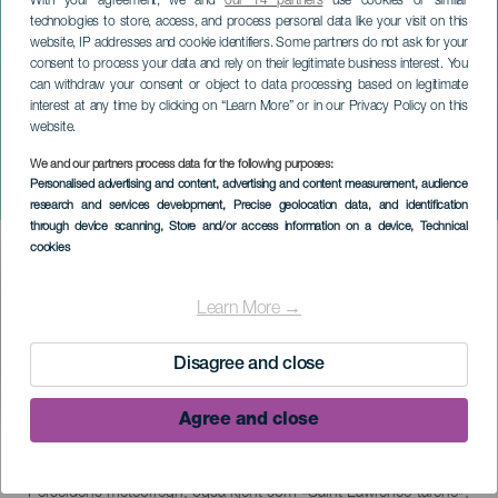
With your agreement, we and
our 14 partners
use cookies or similar
technologies to store, access, and process personal data like your visit on this
website, IP addresses and cookie identifiers. Some partners do not ask for your
consent to process your data and rely on their legitimate business interest. You
can withdraw your consent or object to data processing based on legitimate
interest at any time by clicking on “Learn More” or in our Privacy Policy on this
website.
LA PALMA
We and our partners process data for the following purposes:
Personalised advertising and content, advertising and content measurement, audience
Regn av stjerner - Perseider
research and services development
, Precise geolocation data, and identification
through device scanning
, Store and/or access information on a device
, Technical
cookies
Imagen
Listado
Learn More →
Disagree and close
Agree and close
17 July to 26 August
Localidad
Santa Cruz de la Palma
Descripción
Perseidens meteorregn, også kjent som «Saint Lawrence-tårene»,