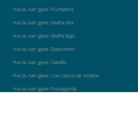
Hva du kan gjøre i Puntallana
Hva du kan gjøre i Breña Alta
Hva du kan gjøre i Breña Baja
Hva du kan gjøre i Barlovento
Hva du kan gjøre i Garafía
Hva du kan gjøre i Los Llanos de Aridane
Hva du kan gjøre i Puntagorda
Hva du kan gjøre i San Andrés y Sauces
Hva du kan gjøre i Tijarafe
Hva du kan gjøre i Villa de Mazo