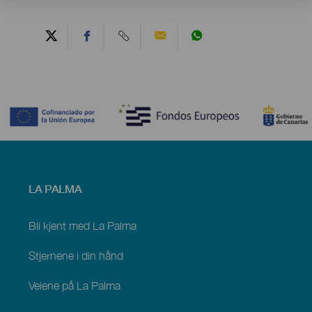
Contenido
Menú
LA PALMA
footer
La
Palma
Bli kjent med La Palma
Stjernene i din hånd
Veiene på La Palma