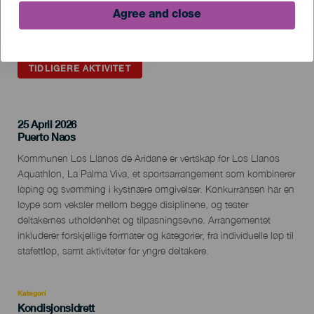
Agree and close
TIDLIGERE AKTIVITET
25 April 2026
Localidad
Puerto Naos
Descripción
Kommunen Los Llanos de Aridane er vertskap for Los Llanos
del
Aquathlon, La Palma Viva, et sportsarrangement som kombinerer
evento
løping og svømming i kystnære omgivelser. Konkurransen har en
løype som veksler mellom begge disiplinene, og tester
deltakernes utholdenhet og tilpasningsevne. Arrangementet
inkluderer forskjellige formater og kategorier, fra individuelle løp til
stafettløp, samt aktiviteter for yngre deltakere.
Kategori
Categoría
Kondisjonsidrett