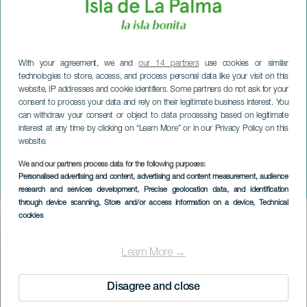
With your agreement, we and
our 14 partners
use cookies or similar
technologies to store, access, and process personal data like your visit on this
website, IP addresses and cookie identifiers. Some partners do not ask for your
consent to process your data and rely on their legitimate business interest. You
can withdraw your consent or object to data processing based on legitimate
interest at any time by clicking on “Learn More” or in our Privacy Policy on this
website.
LA PALMA
We and our partners process data for the following purposes:
Personalised advertising and content, advertising and content measurement, audience
Los Llanos vannatlon
research and services development
, Precise geolocation data, and identification
through device scanning
, Store and/or access information on a device
, Technical
cookies
Imagen
Listado
Learn More →
Disagree and close