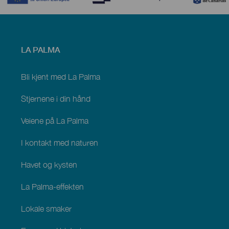
Menú
LA PALMA
footer
La
Palma
Bli kjent med La Palma
Stjernene i din hånd
Veiene på La Palma
I kontakt med naturen
Havet og kysten
La Palma-effekten
Lokale smaker