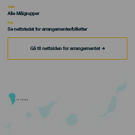
del
evento
Alder
Edad
Alle Målgrupper
Recomendada
Pris
Se nettstedet for arrangementer/billetter
Gå til nettsiden for arrangementet
LA PALMA