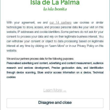
With your agreement, we and
our 14 partners
use cookies or similar
technologies to store, access, and process personal data like your visit on this
website, IP addresses and cookie identifiers. Some partners do not ask for your
consent to process your data and rely on their legitimate business interest. You
can withdraw your consent or object to data processing based on legitimate
interest at any time by clicking on “Learn More” or in our Privacy Policy on this
website.
LA PALMA
We and our partners process data for the following purposes:
Personalised advertising and content, advertising and content measurement, audience
Los Gofiones: Minner fra i går
research and services development
, Precise geolocation data, and identification
through device scanning
, Store and/or access information on a device
, Technical
cookies
Imagen
Listado
Learn More →
Disagree and close