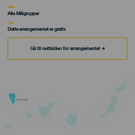
del
evento
Alder
Edad
Alle Målgrupper
Recomendada
Pris
Dette arrangementet er gratis
Gå til nettsiden for arrangementet
LA PALMA