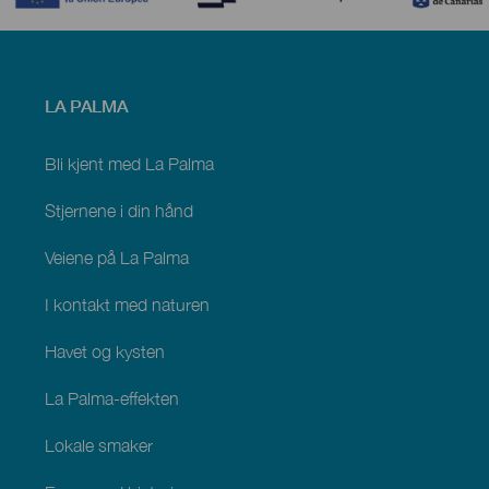
Menú
LA PALMA
footer
La
Palma
Bli kjent med La Palma
Stjernene i din hånd
Veiene på La Palma
I kontakt med naturen
Havet og kysten
La Palma-effekten
Lokale smaker