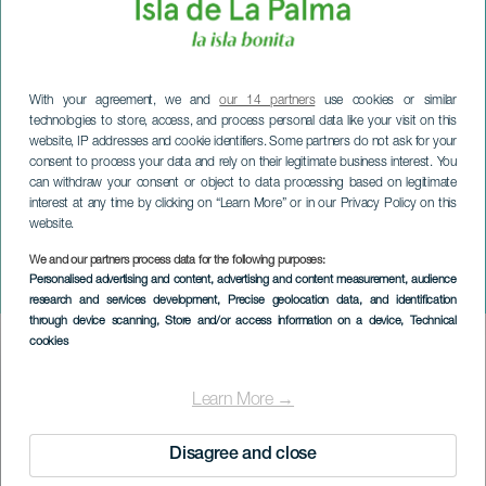
With your agreement, we and
our 14 partners
use cookies or similar
technologies to store, access, and process personal data like your visit on this
website, IP addresses and cookie identifiers. Some partners do not ask for your
consent to process your data and rely on their legitimate business interest. You
can withdraw your consent or object to data processing based on legitimate
interest at any time by clicking on “Learn More” or in our Privacy Policy on this
website.
LA PALMA
We and our partners process data for the following purposes:
Personalised advertising and content, advertising and content measurement, audience
Loquillo i konsert
research and services development
, Precise geolocation data, and identification
through device scanning
, Store and/or access information on a device
, Technical
cookies
Imagen
Listado
Learn More →
Disagree and close