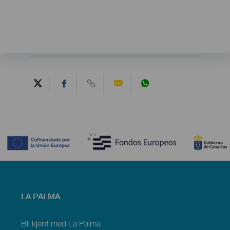
Contenido
Menú
LA PALMA
footer
La
Palma
Bli kjent med La Palma