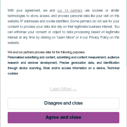
With your agreement, we and
our 14 partners
use cookies or similar
technologies to store, access, and process personal data like your visit on this
website, IP addresses and cookie identifiers. Some partners do not ask for your
consent to process your data and rely on their legitimate business interest. You
can withdraw your consent or object to data processing based on legitimate
interest at any time by clicking on “Learn More” or in our Privacy Policy on this
website.
LA PALMA
Javier Álvarez og Pedro
We and our partners process data for the following purposes:
Personalised advertising and content, advertising and content measurement, audience
Guerra på konsert
research and services development
, Precise geolocation data, and identification
through device scanning
, Store and/or access information on a device
, Technical
cookies
Imagen
Listado
Learn More →
Disagree and close
Agree and close