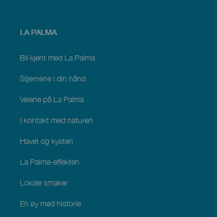
Menú
LA PALMA
footer
La
Palma
Bli kjent med La Palma
Stjernene i din hånd
Veiene på La Palma
I kontakt med naturen
Havet og kysten
La Palma-effekten
Lokale smaker
En øy med historie