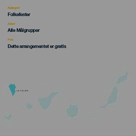
Kategori
Categoría
Folkefester
del
evento
Alder
Edad
Alle Målgrupper
Recomendada
Pris
Dette arrangementet er gratis
LA PALMA