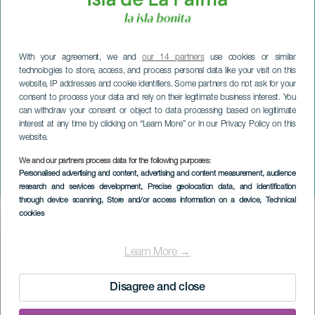
With your agreement, we and
our 14 partners
use cookies or similar
technologies to store, access, and process personal data like your visit on this
website, IP addresses and cookie identifiers. Some partners do not ask for your
consent to process your data and rely on their legitimate business interest. You
can withdraw your consent or object to data processing based on legitimate
interest at any time by clicking on “Learn More” or in our Privacy Policy on this
website.
LA PALMA
We and our partners process data for the following purposes:
Personalised advertising and content, advertising and content measurement, audience
Corpus Christi Villa de Mazo
research and services development
, Precise geolocation data, and identification
through device scanning
, Store and/or access information on a device
, Technical
cookies
Imagen
Listado
Learn More →
Disagree and close