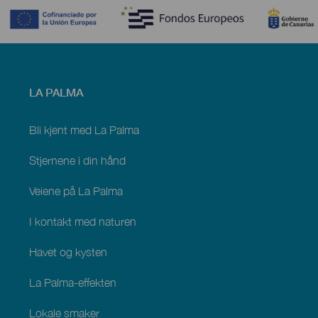
Menú
LA PALMA
footer
La
Palma
Bli kjent med La Palma
Stjernene i din hånd
Veiene på La Palma
I kontakt med naturen
Havet og kysten
La Palma-effekten
Lokale smaker