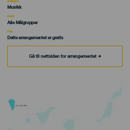
Kategori
Categoría
Musikk
del
evento
Alder
Edad
Alle Målgrupper
Recomendada
Pris
Dette arrangementet er gratis
Gå til nettsiden for arrangementet
LA PALMA