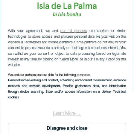
With your agreement, we and
our 14 partners
use cookies or similar
technologies to store, access, and process personal data like your visit on this
website, IP addresses and cookie identifiers. Some partners do not ask for your
consent to process your data and rely on their legitimate business interest. You
can withdraw your consent or object to data processing based on legitimate
interest at any time by clicking on “Learn More” or in our Privacy Policy on this
website.
LA PALMA
We and our partners process data for the following purposes:
Personalised advertising and content, advertising and content measurement, audience
Ana Crismán i konsert
research and services development
, Precise geolocation data, and identification
through device scanning
, Store and/or access information on a device
, Technical
cookies
Imagen
Listado
Learn More →
Disagree and close