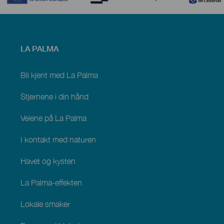
Menú
LA PALMA
footer
La
Palma
Bli kjent med La Palma
Stjernene i din hånd
Veiene på La Palma
I kontakt med naturen
Havet og kysten
La Palma-effekten
Lokale smaker