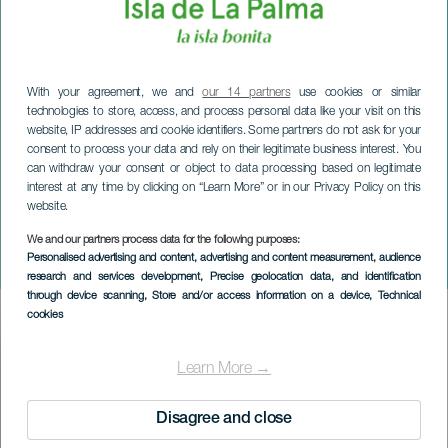
With your agreement, we and
our 14 partners
use cookies or similar
technologies to store, access, and process personal data like your visit on this
website, IP addresses and cookie identifiers. Some partners do not ask for your
consent to process your data and rely on their legitimate business interest. You
can withdraw your consent or object to data processing based on legitimate
interest at any time by clicking on “Learn More” or in our Privacy Policy on this
website.
LA PALMA
We and our partners process data for the following purposes:
Personalised advertising and content, advertising and content measurement, audience
Abubukaka i Barlovento
research and services development
, Precise geolocation data, and identification
through device scanning
, Store and/or access information on a device
, Technical
cookies
Imagen
Listado
Learn More →
Disagree and close