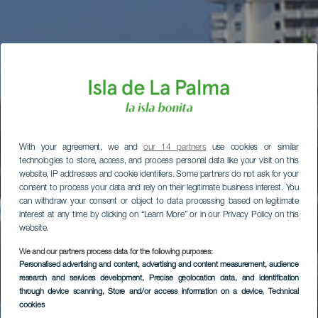
With your agreement, we and
our 14 partners
use cookies or similar
technologies to store, access, and process personal data like your visit on this
website, IP addresses and cookie identifiers. Some partners do not ask for your
consent to process your data and rely on their legitimate business interest. You
can withdraw your consent or object to data processing based on legitimate
interest at any time by clicking on “Learn More” or in our Privacy Policy on this
website.
We and our partners process data for the following purposes:
Personalised advertising and content, advertising and content measurement, audience
research and services development
, Precise geolocation data, and identification
through device scanning
, Store and/or access information on a device
, Technical
cookies