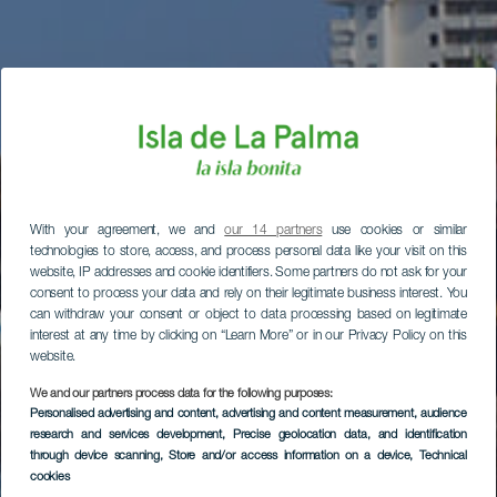
With your agreement, we and
our 14 partners
use cookies or similar
technologies to store, access, and process personal data like your visit on this
website, IP addresses and cookie identifiers. Some partners do not ask for your
consent to process your data and rely on their legitimate business interest. You
can withdraw your consent or object to data processing based on legitimate
interest at any time by clicking on “Learn More” or in our Privacy Policy on this
website.
We and our partners process data for the following purposes:
Personalised advertising and content, advertising and content measurement, audience
research and services development
, Precise geolocation data, and identification
through device scanning
, Store and/or access information on a device
, Technical
cookies